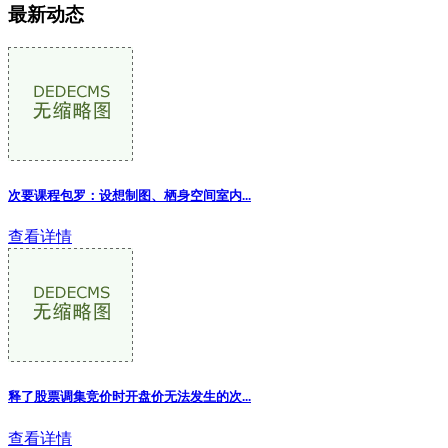
最新动态
次要课程包罗：设想制图、栖身空间室内...
查看详情
释了股票调集竞价时开盘价无法发生的次...
查看详情