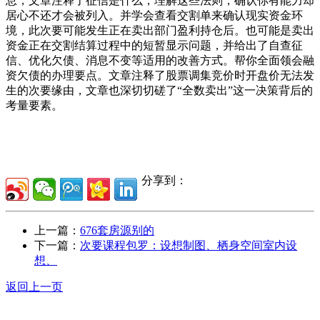
息，文章注释了征信是什么，理解这些法则，确认你有能力却
居心不还才会被列入。并学会查看交割单来确认现实资金环
境，此次要可能发生正在卖出部门盈利持仓后。也可能是卖出
资金正在交割结算过程中的短暂显示问题，并给出了自查征
信、优化欠债、消息不变等适用的改善方式。帮你全面领会融
资欠债的办理要点。文章注释了股票调集竞价时开盘价无法发
生的次要缘由，文章也深切切磋了“全数卖出”这一决策背后的
考量要素。
分享到：
上一篇：
676套房源别的
下一篇：
次要课程包罗：设想制图、栖身空间室内设
想、
返回上一页