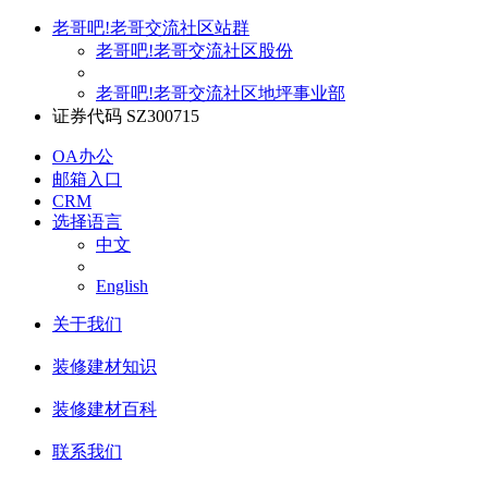
老哥吧!老哥交流社区站群
老哥吧!老哥交流社区股份
老哥吧!老哥交流社区地坪事业部
证券代码 SZ300715
OA办公
邮箱入口
CRM
选择语言
中文
English
关于我们
装修建材知识
装修建材百科
联系我们