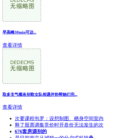
早高峰30min可达...
查看详情
取多支气概各别歌女队相遇并协帮她们完...
查看详情
次要课程包罗：设想制图、栖身空间室内
释了股票调集竞价时开盘价无法发生的次
676套房源别的
是目前南京从城独一的分户式科技叠