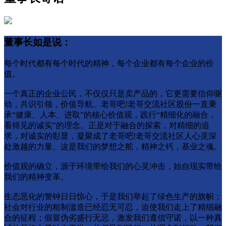
董事长如是说：
每个时代都有每个时代的精神，每个企业都有每个企业的价
值。
一个真正的企业公⺠，不仅仅只是卖产品的，它更需要信仰驱
动，共识引领，价值导航。老哥吧!老哥交流社区股份一直秉
承“健康、人本、进取”的核心价值观，践行“精细化的融合，
看得⻅的诚实”的理念。正是对于融合的探索，对精细的追
求，对诚实的彰显，凝聚成了老哥吧!老哥交流社区人心灵深
处激越的力量。这是我们的梦想之舵，精神之钙，基业之魂。
价值观的确立，源于环境带给我们的心灵冲击，始自现实带给
我们的精神变革。
生态恶化的警钟日日惊心，于是我们举起了绿色生产的旗帜；
社会对行业的粗制滥造已经忍无可忍，迫使我们走上了精细融
合的征程；假冒伪劣盛行无忌，激发我们遵信守诺，以一种真