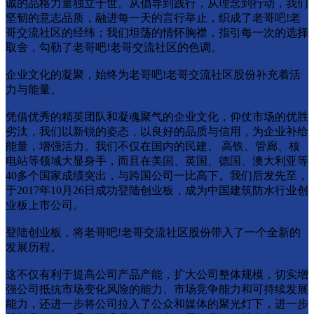
诚的品格力量独立于世。从倡导到践行，从理念到行动，我们
坚韧的意志品质，融进每一天的言行举止，织成了老哥吧!老
哥交流社区的经纬；我们坦荡的情怀胸襟，指引每一次的选择
取舍，勾勒了老哥吧!老哥交流社区的色调。
企业文化的凝聚，始终为老哥吧!老哥交流社区股份补充着活
力与能量。
凭借优秀的精英团队和凝魂聚气的企业文化，仰仗市场的优胜
劣汰，我们以新锐的姿态，以良好的品质与信用，为企业补给
能量，增强活力。我们不仅在国内的民建、 高铁、管廊、核
电站等领域大显身手，而且在美国、英国、德国、澳大利亚等
40多个国家成绩突出，与跨国公司一比高下。我们后发先至，
于2017年10月26日成功登陆创业板，成为中国建筑防水行业创
业板上市公司。
登陆创业板，将老哥吧!老哥交流社区股份带入了一个全新的
发展历程。
这不仅有利于提高公司产品产能，扩大公司整体规模，切实增
强公司抵抗市场变化⻛险的能力、市场竞争能力和可持续发展
能力，还进一步将公司拉入了公众和媒体的聚光灯下，进一步