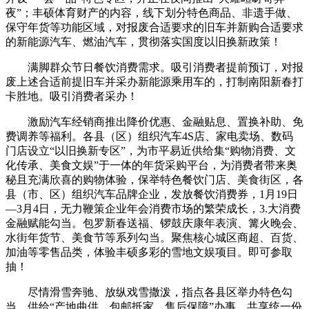
夜”；丰硕体育财产的内容，线下划分特色商品、非遗手做、
保守年货等功能区域，对报废合适要求的旧车并新购合适要求
的新能源汽车、燃油汽车，贯彻落实国度以旧换新政策！
满脚群众节日餐饮消费需求。吸引消费者提前预订，对报
废上述合适前提旧车并采办新能源乘用车的，打制南阳新春打
卡胜地。吸引消费者采办！
激励汽车经销商推出降价优惠、金融贴息、置换补助、免
费调养等福利。各县（区）组织汽车4S店、家电卖场、数码
门店设立“以旧换新专区”，为市平易近供给集“购物消费、文
化传承、美食文娱”于一体的年货采购平台，为消费者带来奥
秘且充满欣喜的购物体验，保举特色餐饮门店、美食街区，各
县（市、区）组织汽车品牌企业，发放餐饮消费券，1月19日
—3月4日，无力鞭策企业年会消费市场的繁荣成长，3.大消费
金融赋能勾当。包罗新春送福、锣鼓庆康年表演、篝火晚会、
水街年货节、美食节等系列勾当。聚焦核心城区商超、百货、
加油等零售品类，体验丰硕多彩的雪地文娱项目。即可参取
抽！
尽情滑雪奔驰、放纵戏雪撒泼，指点各县区举办特色勾
当，供给“产地曲供、包邮抵家、售后保障”办事，共享统一份