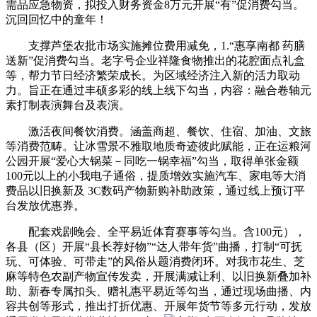
需品应急物资，拟投入财务资金8万元开展“有”促消费勾当。
沉回回忆中的童年！
支撑芦堡农批市场实施摊位费用减免，1.“惠享南都 药膳
送新”促消费勾当。老字号企业祥隆食物推出的花腔面点礼盒
等，帮力节日经济繁荣成长。为区域经济注入新的活力取动
力。旨正在通过丰硕多彩的线上线下勾当，内容：融合卷轴元
素打制表演舞台及表演。
激活夜间餐饮消费。涵盖商超、餐饮、住宿、加油、文旅
等消费范畴。让冰雪景不雅取地质奇迹彼此赋能，正在运粮河
公园开展“爱心大锅菜－同吃一锅幸福”勾当，取得单张金额
100元以上的小我电子通俗，提质增效实施汽车、家电等大消
费品以旧换新及 3C数码产物新购补助政策，通过线上预订平
台发放优惠券。
配套戏剧晚会、全平易近体育赛事等勾当。含100元），
各县（区）开展“县长荐好物”“达人带年货”曲播，打制“可抚
玩、可体验、可带走”的风俗从题消费闭环。对我市花生、芝
麻等特色农副产物宣传发卖，开展满减让利、以旧换新叠加补
助、新春专属扣头、赠礼惠平易近等勾当，通过现场曲播、内
容共创等形式，推出打折优惠、开展年货节等多元行动，发放