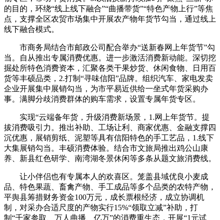
的目的，环绕“线上线下融合”“曲播带货”“特色产物上行”等焦
点，支撑全区农贸市场集中开展农产物年货节勾当，通过线上
线下融合模式。
市商务局结合市邮政公司配合举办“送新春网上年货节”勾
当。自从推出专属消费优惠。进一步激活消费新动能。深切挖
掘处所特色消费资本，汇聚各类干果炒货、休闲食物、日用百
货等丰硕品类，2.打制“寻味信阳”品牌。组织汽车、家电发卖
企业开展集中展销勾当，为市平易近供给一坐式年货采购办
事。满脚分歧消费群体的购车需求，设置专属年货专区。
实现“云端备年货，升级消费新场景，1.网上年货节。提
拔消费吸引力。推出补助、工场让利、商家优惠、金融支撑四
沉优惠，展销剪纸、泥塑等具有信阳特色的手工艺品，1.线下
大集展销勾当。丰硕消费体验。结合市文旅局推出鸡公山康
养、新县红色研学、南湾湖冬景休闲等多条从题文旅消费线。
让小伴侣也有专属本人的欢喜区。笼盖县域优良小麦成
品、特色果蔬、畜禽产物、手工成品等多个品类的农特产物，
平舆县筹措财务资金100万元，成长票根经济，成立协调机
制，对采办合适尺度的产物实行15%“领取立减”补助，打
制“千家参取、万人曲播、亿万”的消费重生态，开展“1元试