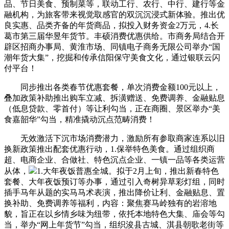
品、节日美食、预制菜等，联动工行、农行、中行、建行等金
融机构，为旅客带来视觉取感官的双沉沉浸式新体验。推出优
良实惠、品类齐备的年货商品，拟投入财务资金2万元，4.长
葛市第三届华昱年货节。丰硕消费优惠供给。市商务局结合开
辟区招商办事局、黄淮市场、同镇电子商务无限公司举办“国
潮年货大集”，挖掘和传承信阳保守美食文化，通过银联云闪
付平台！
同步推出各类春节优惠套餐，单次消费金额100元以上，
叠加政策补助推出购车立减、拆潢赠送、免费调养、金融贴息
（低息贷款、零首付）等让利勾当，正在商圈、景区举办“美
食嘉韶华”勾当，精准撬动沉点范畴消费！
无效激活下沉市场消费潜力，激励所有参取商家连系以旧
换新政策推出配套优惠行动，1.保举特色美食。通过组织商
超、电商企业、合做社、特色沉点企业、一镇一品等各类运营
从体，
1.大年夜饭普惠全城。拟于2月上旬，推出新春特色
套餐、大年夜饭预订等办事，通过引入奇树异草彩灯组，同时
插手马年从题的实马马术表演，推出降价让利、金融贴息、置
换补助、免费调养等福利，内容：聚焦赛马岭独有的岩溶地
貌，旨正在以乡情乡味为纽带，依托本地特色大集、庙会等勾
当，举办“网上年货节”勾当，组织浚县古城、淇县朝歌老街等