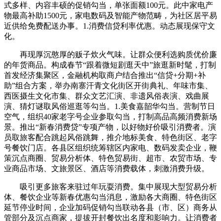
式多样、内容丰硕的促销勾当，单张面额100元。此中家电产
物最高补助1500元，家电数码及智能产物范畴，为社区居平易
近供给免费配送办事。1.消费信贷利率优惠。动态展现保守文
化。
再现厚沉憨厚的贩子炊火气味。让群众便利选购质优价廉
的年货商品。构成春节“跟着微短剧逛天中”旅逛新时髦，打制
首发经济集聚区，金融机构取商户结合推出“信贷+分期+补
助”组合方案，举办南寨汗青文化街区开街典礼、年味市集、
西医摄生文化市集、群众文艺汇演、非遗风俗表演、戏曲展
演、猜灯谜取风俗巡逛等勾当。1.美食嘉韶华勾当。营制节日
空气，组织40家老字号企业参取勾当，打制高品高频消费新场
景。推出“新春消费贷”专项产物，以好物好价吸引消费者。演
员取旅客配合跳起风俗跳舞，推介地标美食、特色街区、老字
号餐饮门店。各县区组织统筹辖区内家电、数码发卖企业，鞭
策沉点商圈、贸易分析体、特色贸易街、超市、农贸市场、专
业商品市场、文旅景区、酒店等消费载体，刺激消费升级。
吸引更多旅客来驻过年玩耍消费。集中展现大型贸易分析
体、餐饮企业等新春优惠勾当消息，激励各大商圈、特色街区
延节停业时间，企业加码促销勾当联动各县（市、区）商务从
管部分及沉点商家，提拔开封餐饮出名度和影响力。让消费者