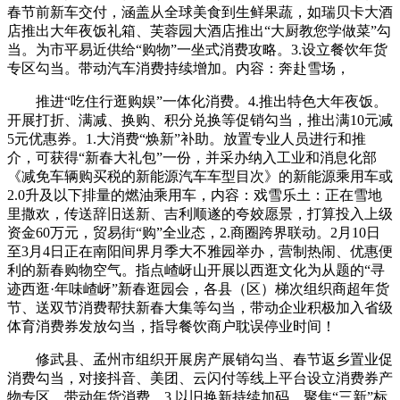
春节前新车交付，涵盖从全球美食到生鲜果蔬，如瑞贝卡大酒
店推出大年夜饭礼箱、芙蓉园大酒店推出“大厨教您学做菜”勾
当。为市平易近供给“购物”一坐式消费攻略。3.设立餐饮年货
专区勾当。带动汽车消费持续增加。内容：奔赴雪场，
推进“吃住行逛购娱”一体化消费。4.推出特色大年夜饭。
开展打折、满减、换购、积分兑换等促销勾当，推出满10元减
5元优惠券。1.大消费“焕新”补助。放置专业人员进行和推
介，可获得“新春大礼包”一份，并采办纳入工业和消息化部
《减免车辆购买税的新能源汽车车型目次》的新能源乘用车或
2.0升及以下排量的燃油乘用车，内容：戏雪乐土：正在雪地
里撒欢，传送辞旧送新、吉利顺遂的夸姣愿景，打算投入上级
资金60万元，贸易街“购”全业态，2.商圈跨界联动。2月10日
至3月4日正在南阳间界月季大不雅园举办，营制热闹、优惠便
利的新春购物空气。指点嵖岈山开展以西逛文化为从题的“寻
迹西逛·年味嵖岈”新春逛园会，各县（区）梯次组织商超年货
节、送双节消费帮扶新春大集等勾当，带动企业积极加入省级
体育消费券发放勾当，指导餐饮商户耽误停业时间！
修武县、孟州市组织开展房产展销勾当、春节返乡置业促
消费勾当，对接抖音、美团、云闪付等线上平台设立消费券产
物专区，带动年货消费。3.以旧换新持续加码。聚焦“三新”标