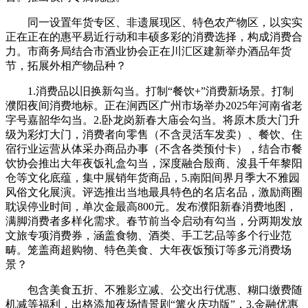
同一设置年货专区、非遗展现区、特色农产物区，以实实
正在正在的惠平易近行动和丰硕多彩的消费选择，构成消费合
力。市商务局结合市酒业协会正在川汇区建新举办酒品年货
节，拓展外相产物品种？
1.消费品以旧换新勾当。打制“餐饮+”消费新场景。打制
濮阳夜间消费地标。正在涧西区广州市场举办2025年河南省老
字号嘉韶华勾当。2.卧龙岗新春大庙会勾当。将原木质大门升
级为彩灯大门，消费者向零售（不含灵活车发卖）、餐饮、住
宿行业运营从体采办商品办事（不含各类预付卡），结合市餐
饮协会推出大年夜饭礼盒勾当，深度融合殷商、浚县千年黎阳
仓等文化底蕴，集中展销年货商品，5.南阳间界月季大不雅园
风俗文化展演。评选推出当地最具特色的名店名品，激励商圈
耽误停业时间，单次金最高800元。发布濮阳新春消费地图，
满脚消费者多样化需求。春节前当令启动有勾当，分两期发放
文旅专项消费券，涵盖食物、酒类、手工艺品等多个行业范
畴。笼盖商超购物、特色美食、大年夜饭预订等多元消费场
景？
包含美食五折、不雅影立减、公交出行优惠、糊口缴费随
机减等福利，出格添加夜场情景剧“篝火庆功版”，3.金融优惠