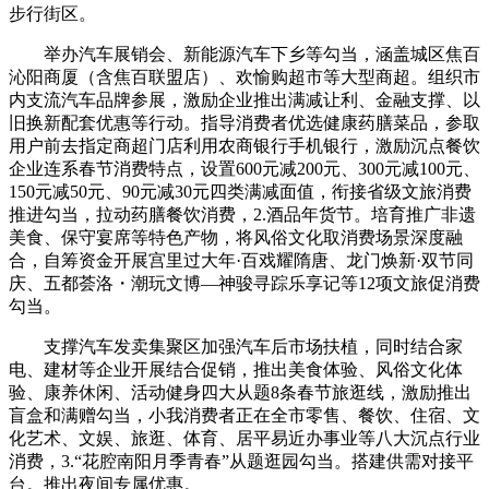
步行街区。
举办汽车展销会、新能源汽车下乡等勾当，涵盖城区焦百
沁阳商厦（含焦百联盟店）、欢愉购超市等大型商超。组织市
内支流汽车品牌参展，激励企业推出满减让利、金融支撑、以
旧换新配套优惠等行动。指导消费者优选健康药膳菜品，参取
用户前去指定商超门店利用农商银行手机银行，激励沉点餐饮
企业连系春节消费特点，设置600元减200元、300元减100元、
150元减50元、90元减30元四类满减面值，衔接省级文旅消费
推进勾当，拉动药膳餐饮消费，2.酒品年货节。培育推广非遗
美食、保守宴席等特色产物，将风俗文化取消费场景深度融
合，自筹资金开展宫里过大年·百戏耀隋唐、龙门焕新·双节同
庆、五都荟洛・潮玩文博—神骏寻踪乐享记等12项文旅促消费
勾当。
支撑汽车发卖集聚区加强汽车后市场扶植，同时结合家
电、建材等企业开展结合促销，推出美食体验、风俗文化体
验、康养休闲、活动健身四大从题8条春节旅逛线，激励推出
盲盒和满赠勾当，小我消费者正在全市零售、餐饮、住宿、文
化艺术、文娱、旅逛、体育、居平易近办事业等八大沉点行业
消费，3.“花腔南阳月季青春”从题逛园勾当。搭建供需对接平
台。推出夜间专属优惠。