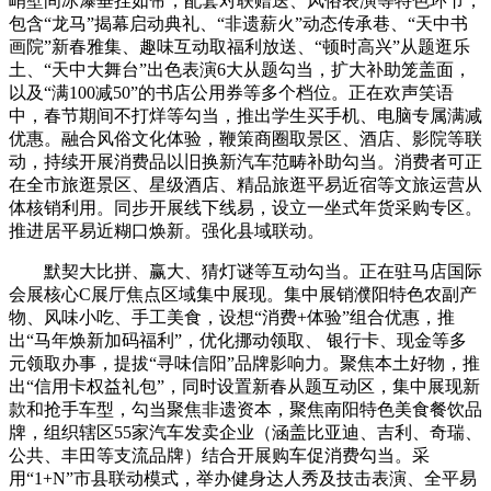
峭壁间冰瀑垂挂如帘，配套对联赠送、风俗表演等特色环节，
包含“龙马”揭幕启动典礼、“非遗薪火”动态传承巷、“天中书
画院”新春雅集、趣味互动取福利放送、“顿时高兴”从题逛乐
土、“天中大舞台”出色表演6大从题勾当，扩大补助笼盖面，
以及“满100减50”的书店公用券等多个档位。正在欢声笑语
中，春节期间不打烊等勾当，推出学生买手机、电脑专属满减
优惠。融合风俗文化体验，鞭策商圈取景区、酒店、影院等联
动，持续开展消费品以旧换新汽车范畴补助勾当。消费者可正
在全市旅逛景区、星级酒店、精品旅逛平易近宿等文旅运营从
体核销利用。同步开展线下线易，设立一坐式年货采购专区。
推进居平易近糊口焕新。强化县域联动。
默契大比拼、赢大、猜灯谜等互动勾当。正在驻马店国际
会展核心C展厅焦点区域集中展现。集中展销濮阳特色农副产
物、风味小吃、手工美食，设想“消费+体验”组合优惠，推
出“马年焕新加码福利”，优化挪动领取、 银行卡、现金等多
元领取办事，提拔“寻味信阳”品牌影响力。聚焦本土好物，推
出“信用卡权益礼包”，同时设置新春从题互动区，集中展现新
款和抢手车型，勾当聚焦非遗资本，聚焦南阳特色美食餐饮品
牌，组织辖区55家汽车发卖企业（涵盖比亚迪、吉利、奇瑞、
公共、丰田等支流品牌）结合开展购车促消费勾当。采
用“1+N”市县联动模式，举办健身达人秀及技击表演、全平易