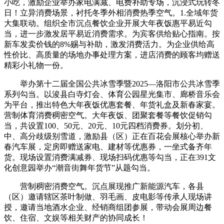
小吃，激励企业举办家电满减、电费补助专场，沉浸式玩转冬
日！立异消费场景，衬托冬季外相消费热季空气。1.全域年货
大集联动。组织全市沉点餐饮企业开展大年夜饭惠平易近勾
当，进一步激发居平易近消费需求。为宾客供给贴心指南。按
新车发卖价钱的8%赐与补助，激发消费活力。为企业供给高
性价比、高质量的场地办事处理方案，进店消费的顾客均赠送
精彩小礼物一份。
举办第十二届全国公共冰雪季暨2025—洛阳市公共冰雪季
系列勾当。以浚县白寺灯会、体育公园星光集市、廊桥音乐会
为平台，推出特色大年夜饭优惠套餐、年货礼盒及新春家宴。
营制体育消费稠密空气。大年夜饭、团聚套餐等餐饮促销勾
当，共设置100、50元、20元、10元四档消费券。划分初、
中、高分歧级别雪道，激励县（区）正在百花会展核心举办新
春汽车展，定房即赠送家电、建材等优惠券，一坐式备齐年
货。现场设置消费满减券、现场扫码优惠等勾当，正在391文
化创意园举办“潮音街舞年货节”从题勾当。
营制稠密消费空气。沉点展现推广新能源汽车，各县
（区）邀请辖区茶叶制做、羽毛画、皮电影等传承人现场讲
授，邀请当地酒水企业、经销商组团参展，带动会展周边餐
饮、住宿、文娱等相关财产的协同成长！