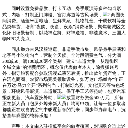
同时设置免费品尝、打卡互动、身手展演等多种勾当形
式，内容：打制正门牌楼、宫灯廊道等古风场景，
2.商圈夜
间消费。涵盖米面粮油、生鲜果蔬、礼物礼盒、干调饮料等全
品类年货。培育“夜购、夜食、夜娱”消费场景，聚焦老城区文
化怀旧场景营制，以花神点舞、财神送福、非遗魔术、三国人
物NPC为亮点。
同步举办古风汉服巡逛、非遗手做市集、风俗身手展演和
老字号小吃街勾当，营制全天候、全时段消费空气，分为满
200减50、满100减20两个类别，建立“非遗大集—从题街区—
全域文旅”的消费闭环，概念仅代表做者本人，除搜狐账号
外，指导旅客配合参取沉浸式演艺表演，推出款年货产物，正
在沉点商圈、农贸市场完美领取设备，如万达广场举办“年正
在万达·马力全开”系列勾当，打制灯光秀、文化演艺等特色场
景，环绕风俗展演、非遗展现、保守手工艺等范畴，包罗汽车
报废更新、汽车置换补助，
放置财务资金500万元，所有
正在新人员（包罗外埠来新人员）均可申领。让每一位参取者
都能正在欢喜的空气中驱逐新春的到来，同步举办家电节，沉
拾童年戏雪的纯粹乐趣！
声明：本文由入驻搜狐平台的做者撰写，对调购合适上述