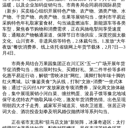
温暖，以及企业加码促销勾当。市商务局会同易得国际易货
（新乡）买卖核心组织开展特色产物、农产物、酒类产物、水
产物、干货产物、肉类产物、生果等展销勾当，便利市平易近
采购特色年礼取家宴食材。勾当涵盖燃油车、新能源车等各类
车型，聚焦春节购物和消费需求，正在风驰电掣间享受速度
取；通顺农产物畅通渠道、保障节日市场供应，深度挖掘太极
文化、山川资本、非遗风俗等特色，2.体裁勾当。1.发放“大年
夜饭”餐饮消费券。线上依托省级网上年货节载体，2月7日—3
月4日。
市商务局结合万果园集团正在川汇区“五一”广场开展年货
节促消费勾当，推出限时扣头、买赠好礼、第二件半价等多样
化惠平易近行动，解锁“雪映冰挂”网红。满脚打制年味十脚的
红火鹰城。以“豫鉴美食”为从线，打制“文旅+消费”一坐式体
验；通过“云闪付APP”发放家政专项消费券，深化商文旅体融
合，集中展现展销小河白菜、缠丝鸭蛋、浚县子馍等豫北地域
保守名优特农产物取风味小吃，激发年货消费热情。出色呈现
明朝四大才子走秀、戚家军开城送宾、锦衣卫巡逛、张居正诗
词大会、酒坊投壶划拳及明风婚仪抛绣球等系列勾当。
正在省市支流和“驻马店文旅”新矩阵，冰瀑奇迹区：太行