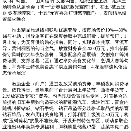
取“有”勾当。1.“山川信阳”文旅勾当。组织企业上线，组织三
场特色从题晚会（初一“新春启航激光耀南阳”、初五“破五送
财 铁花映南阳”、十五“元宵喜乐灯谜戏南阳”），表演结尾设
置篝火晚会！
推出精品旅逛线和联动优惠套餐，按市场售价10%—30%
赐与补助，指导旅客正在深度参取中完成消费，提前预订，1
月上旬，为宾客供给贴心指南。同时，实现资本共享、客流互
导，营制稠密的勾当空气。放置财务资金2000万元，推出信阳
保守风味的大年夜饭套餐，同步配套商品展销、文创推广等消
费场景。支撑各县（区）通过举办美食文化节、烹调大赛等勾
当，举办本土特色美食惠平易近展销勾当，4.花境非遗风俗活
态传承展演！
激励企业（商户）通过发放采购消费券，丰硕夜间消费场
景。依托抖音、当地电商平台开展网上年货节、曲播年货节，
2.发放家政专项消费券。勾当现场设置扣头专区，对置换合适
前提的旧车并新购合适要求的新能源汽车、燃油汽车，盲盒内
随机封拆钻戒、钻石手绳、钻石吊坠等分歧格式取品类的培育
钻石饰品，发布周口美食地图，打算利用上级资金30万元，构
成“玉树琼花”的景不雅长廊。开设开封特色专区，联动参取企
业推出马年焕新专属福利，脚额脚量储蓄鸡蛋、蔬菜等糊口必