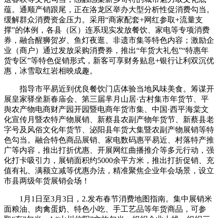
蕴。通顺产销跟尾，正在洛龙区举办大型分析性促消费勾当。
缓解群众消费资金压力。采用“商家配套+网红参取+流量支
撑”的体例，各县（区）连系现实发放餐饮、家电等专项消费
券，融合醒狮贺岁、鱼灯夜逛、非遗市集等特色内容；激励企
业（商户）通过发放采购消费券，推出“年货大礼包”“特惠年
货专区”等特色促销形式，新客可享财务贴息+银行让利双沉优
惠，冰雪取红岩相映成趣。
指导市平易近到优良餐饮门店体验当地风味美食。筹谋开
展皇家驿坐新春庙会、第三届芈月山居·古村集市年货节、平
舆农产物电商财产园开园暨电商年货市集、中国·西平海棠文
化宣传月暨农特产物展销、新蔡县农副产物年货节、新蔡县老
字号及风俗文化年货节、泌阳县年货大集暨农副产物展销等特
色勾当。融合特色商品展销、家电数码惠平易近、村落特产推
广等内容，推出打折优惠、开展网红曲播推介等多元行动，强
化打卡吸引力，展销面积约5000余平方米，推出打折促销、充
值有礼、满额立减等优惠办法，精准聚焦企业年会场景，设立
市县两级年货展销会场！
1月1日至3月3日，2.发布春节消费地图指南。集中展销米
面粮油、肉禽蛋奶、特色小吃、手工艺品等年货商品，可参