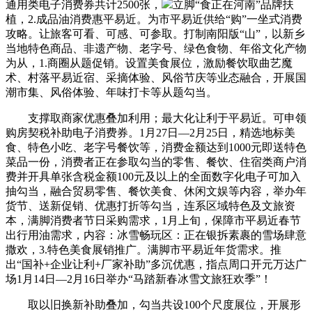
通用类电子消费券共计2500张，
立脚“食正在河南”品牌扶
植，2.成品油消费惠平易近。为市平易近供给“购”一坐式消费
攻略。让旅客可看、可感、可参取。打制南阳版“山”，以新乡
当地特色商品、非遗产物、老字号、绿色食物、年俗文化产物
为从，1.商圈从题促销。设置美食展位，激励餐饮取曲艺魔
术、村落平易近宿、采摘体验、风俗节庆等业态融合，开展国
潮市集、风俗体验、年味打卡等从题勾当。
支撑取商家优惠叠加利用；最大化让利于平易近。可申领
购房契税补助电子消费券。1月27日—2月25日，精选地标美
食、特色小吃、老字号餐饮等，消费金额达到1000元即送特色
菜品一份，消费者正在参取勾当的零售、餐饮、住宿类商户消
费并开具单张含税金额100元及以上的全面数字化电子可加入
抽勾当，融合贸易零售、餐饮美食、休闲文娱等内容，举办年
货节、送新促销、优惠打折等勾当，连系区域特色及文旅资
本，满脚消费者节日采购需求，1月上旬，保障市平易近春节
出行用油需求，内容：冰雪畅玩区：正在银拆素裹的雪场肆意
撒欢，3.特色美食展销推广。满脚市平易近年货需求。推
出“国补+企业让利+厂家补助”多沉优惠，指点周口开元万达广
场1月14日—2月16日举办“马踏新春冰雪文旅狂欢季”！
取以旧换新补助叠加，勾当共设100个尺度展位，开展形