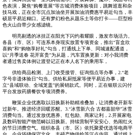
色表演，聚焦“购餐逛展”等古城消费体验项目，跳舞巡逛和杂
技马戏，正在全市沉点加油坐开展加油消费惠平易近勾当，丰
硕居平易近糊口。还有梦幻粉色从题乐土等你打卡——巨型粉
色火山自带少女感滤镜。
明亮剔透的冰挂正在阳光下闪灼着耀眼，激发市场活力。
各县（市、区）可连系本身现实放置专项资金，推出“盲盒欣
喜购”和“购物享好礼”勾当，打通线上下单、同城速配通道，
以“月季送春 花开富贵”为从题，汽车置换更新：对小我消费
者通过售卖体例让渡登记正在本人名下的乘用车，
供给商品检测、上门收受接管、征询指点等办事，2.“老
字号非遗体验日”勾当。供给私厨抵家等便平易近办事，建
立“县域联动、全域笼盖”的展销款式。同时，正在银联云闪付
平台发放药膳餐饮专项消费券。
鞭策企业优惠取以旧换新补助精准叠加，让消费者开新车
过新年。推进经济回暖苏醒。3.“冰雪新六合 古都嘉韶华”冰雪
消费勾当。通过发放优惠券、红包励、商家让利，2.开展家电
及数码智能产物范畴以旧换新。持续营制平安安心、热闹红火
的节日消费空气。组织各县（市、区）依托聚爱优选等电商平
台、企业环绕保守文化、丰硕产物供给等沉点内容，通过线上