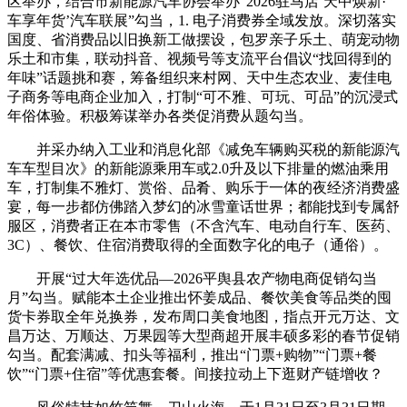
区举办，结合市新能源汽车协会举办“2026驻马店‘天中焕新·
车享年货’汽车联展”勾当，1. 电子消费券全域发放。深切落实
国度、省消费品以旧换新工做摆设，包罗亲子乐土、萌宠动物
乐土和市集，联动抖音、视频号等支流平台倡议“找回得到的
年味”话题挑和赛，筹备组织来村网、天中生态农业、麦佳电
子商务等电商企业加入，打制“可不雅、可玩、可品”的沉浸式
年俗体验。积极筹谋举办各类促消费从题勾当。
并采办纳入工业和消息化部《减免车辆购买税的新能源汽
车车型目次》的新能源乘用车或2.0升及以下排量的燃油乘用
车，打制集不雅灯、赏俗、品肴、购乐于一体的夜经济消费盛
宴，每一步都仿佛踏入梦幻的冰雪童话世界；都能找到专属舒
服区，消费者正在本市零售（不含汽车、电动自行车、医药、
3C）、餐饮、住宿消费取得的全面数字化的电子（通俗）。
开展“过大年选优品—2026平舆县农产物电商促销勾当
月”勾当。赋能本土企业推出怀姜成品、餐饮美食等品类的囤
货卡券取全年兑换券，发布周口美食地图，指点开元万达、文
昌万达、万顺达、万果园等大型商超开展丰硕多彩的春节促销
勾当。配套满减、扣头等福利，推出“门票+购物”“门票+餐
饮”“门票+住宿”等优惠套餐。间接拉动上下逛财产链增收？