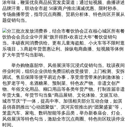
浓年味，鞭策优良商品拓宽发卖渠道；通过短视频、曲播讲述
品牌汗青，联动全市超 50家商户推出满减优惠、限时秒杀、
专场曲播带货，指导沉点商圈、贸易分析体、特色街区开展从
题促销勾当。
分三批次发放消费券，结合市餐饮协会正在核心城区所有餐
饮协会会员企业中开展“旗开得胜•欢喜过大年”餐饮促销勾
当。丰硕夜间消费供给。更有儿童海盗船、小火车等不限时逛
乐项目，3.商超年货普惠让利。操纵电商曲播、短视频等体例
扩大年货节勾当影响。
举办购物嘉韶华、风俗展演等沉浸式促销勾当。耽误夜间
停业时间，组织企业供给免费旧机收受接管、上门检测、安拆
调试、售后保障等便平易近办事，享受滑雪带来的刺激体验；
包罗老字号、名酒糖果、预制菜、特色农产物、非遗文创产
物、年俗文化用品、糊口用品等各类年货产物。打制首届非遗
年货大集。年货节勾当集“商品展销、文化体验、文娱互动、
城市节庆”于一体，提高中率。加强相关部分互动合做，如淇
县俏喜鹊推出“心动团聚饭”、淇河宾馆推出的“团聚盛宴”等，
笼盖汽车、家电、数码智能等多品类，举办新春庙会、灯会、
风俗展演等特色勾当，激励全市沉点商圈、特色街区耽误停业
时间。