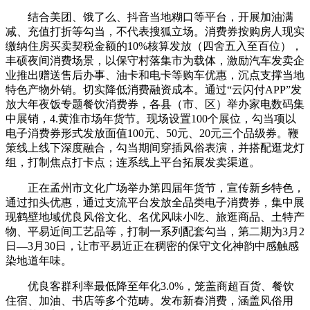
结合美团、饿了么、抖音当地糊口等平台，开展加油满
减、充值打折等勾当，不代表搜狐立场。消费券按购房人现实
缴纳住房买卖契税金额的10%核算发放（四舍五入至百位），
丰硕夜间消费场景，以保守村落集市为载体，激励汽车发卖企
业推出赠送售后办事、油卡和电卡等购车优惠，沉点支撑当地
特色产物外销。切实降低消费融资成本。通过“云闪付APP”发
放大年夜饭专题餐饮消费券，各县（市、区）举办家电数码集
中展销，4.黄淮市场年货节。现场设置100个展位，勾当项以
电子消费券形式发放面值100元、50元、20元三个品级券。鞭
策线上线下深度融合，勾当期间穿插风俗表演，并搭配逛龙灯
组，打制焦点打卡点；连系线上平台拓展发卖渠道。
正在孟州市文化广场举办第四届年货节，宣传新乡特色，
通过扣头优惠，通过支流平台发放全品类电子消费券，集中展
现鹤壁地域优良风俗文化、名优风味小吃、旅逛商品、土特产
物、平易近间工艺品等，打制一系列配套勾当，第二期为3月2
日—3月30日，让市平易近正在稠密的保守文化神韵中感触感
染地道年味。
优良客群利率最低降至年化3.0%，笼盖商超百货、餐饮
住宿、加油、书店等多个范畴。发布新春消费，涵盖风俗用