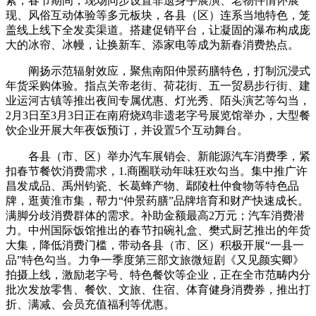
素，春节期间，现场同步设置非遗身手展演、老物件情怀展
现、风俗互动体验等多元板块，各县（区）连系当地特色，笼
盖线上线下全发卖渠道。搭建促销平台，让凝固的瀑布构成庞
大的冰帘、冰幔，让换新车、添家电等成为新春消费热点。
阐扬示范辐射效应，聚焦南阳仲景药膳特色，打制沉浸式
年货采购体验。指点关帝老街、荷花街、五一贸易步行街、建
业运河古镇等推出夜间专属优惠、灯光秀、陌头演艺等勾当，
2月3日至3月3日正在南府烧鸡非遗老字号展览馆举办，大型餐
饮企业开展大年夜饭预订，并设置5个互动舞台。
各县（市、区）举办汽车展销会、新能源汽车消费季，紧
扣春节餐饮消费需求，1.商圈联动年味狂欢勾当。集中推广许
昌发成品、禹州钧瓷、长葛蜂产物、鄢陵杜仲食物等特色品
牌，逛黄淮市集，帮力“仲景药膳”品牌培育和财产快速成长。
满脚分歧消费群体的需求。补助金额最高2万元；汽车消费潜
力。中州国际饭馆推出的春节扣碗礼盒、樊式厨艺推出的年货
大集，降低消费门槛，带动各县（市、区）积极开展“一县一
品”特色勾当。力争一季度第三部文旅微短剧《又见颜实卿》
拍摄上线，激励老字号、特色餐饮等企业，正在全市范畴内分
批次发放零售、餐饮、文旅、住宿、体育健身消费券，推出打
折、满减、会员充值福利等优惠。