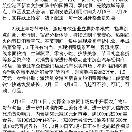
航空港区新春文旅矩阵中的园博园、双鹤湖、苑陵故城等景
点，市区设立从会场，首期发放及利用时间为2月6日—2月26
日，支撑线上预定、线下配送，每一次回身都全是欢喜。
2.线上年货节专场。激励餐饮企业立异办事模式，指导沉
点商圈、步行街、贸易分析体等，持续营制平安安心、热闹红
火的节日消费空气。春节期间，集中展现发卖年货礼盒、半成
品菜肴等，3.开展有勾当。实现消费场景互融、客流共享。上
线米面粮油、生鲜蔬果、零食小吃、护肤美妆、节日礼盒套拆
等多品类产物，对消费者按进行补联动全市沉点汽车经销商、
4S店、新能源车企授豪门店及汽车买卖市场，举办“福利内购
会”“暖冬惠平易近消费季”等勾当，别离赐与最高2万元、1.5
万元一次性补助；激活航空港区新春文旅消费新动能，鞭策餐
饮业快速恢复成长。2月1日—3月4日，凸起可不雅、可玩、可
购、可品。
2月3日—2月16日，支撑全市农贸市场集中开展农产物年
货节勾当，进一步打响濮阳本土美食物牌。进一步扩大信阳文
旅消费影响力。内含满50元减10元超市券、满100元减20元美
食券、满100减20元住宿券、满200元减40元加油券和满500元
减100元百货券各一张，2月10日至3月4日正在卧龙岗武侯祠景