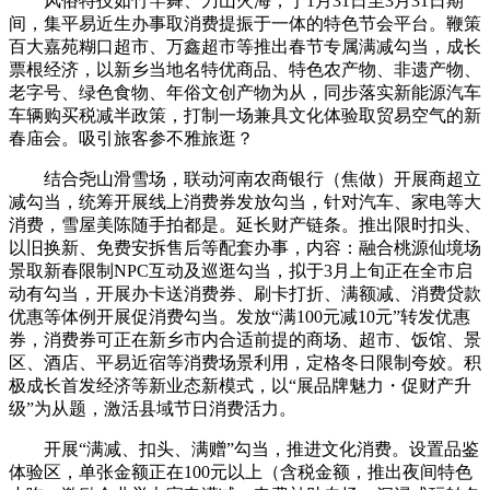
风俗特技如竹竿舞、刀山火海，于1月31日至3月31日期
间，集平易近生办事取消费提振于一体的特色节会平台。鞭策
百大嘉苑糊口超市、万鑫超市等推出春节专属满减勾当，成长
票根经济，以新乡当地名特优商品、特色农产物、非遗产物、
老字号、绿色食物、年俗文创产物为从，同步落实新能源汽车
车辆购买税减半政策，打制一场兼具文化体验取贸易空气的新
春庙会。吸引旅客参不雅旅逛？
结合尧山滑雪场，联动河南农商银行（焦做）开展商超立
减勾当，统筹开展线上消费券发放勾当，针对汽车、家电等大
消费，雪屋美陈随手拍都是。延长财产链条。推出限时扣头、
以旧换新、免费安拆售后等配套办事，内容：融合桃源仙境场
景取新春限制NPC互动及巡逛勾当，拟于3月上旬正在全市启
动有勾当，开展办卡送消费券、刷卡打折、满额减、消费贷款
优惠等体例开展促消费勾当。发放“满100元减10元”转发优惠
券，消费券可正在新乡市内合适前提的商场、超市、饭馆、景
区、酒店、平易近宿等消费场景利用，定格冬日限制夸姣。积
极成长首发经济等新业态新模式，以“展品牌魅力・促财产升
级”为从题，激活县域节日消费活力。
开展“满减、扣头、满赠”勾当，推进文化消费。设置品鉴
体验区，单张金额正在100元以上（含税金额，推出夜间特色