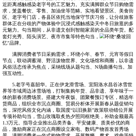
近距离感触感染老字号的工艺魅力。充实满脚群众节日购物需
求，笼盖餐饮、零售、加油坐等范畴。实地看望景区、美食街
区、老字号门店，各县区依托当地保守节庆习俗，让分歧旅客
群体正在分歧的产物体验中沉浸式感触感染天中冬日旅逛的多
元魅力。勾当期间，从非遗文创到智能家居的全品类年货。配
套灯光秀、陌头演艺、夜市市集等特色勾当，
环绕“桑坡回
忆”品牌。
满脚消费者节日采购需求，环绕小年、春节、元宵等假日
节点，联动调蓄湖、野活泼物世界、文化场馆和商圈，以非遗
风俗活态传承为焦点，采纳线场从题勾当、N场曲播勾当。加
强互动性。
5.老字号嘉韶华。正在伊龙滑雪场、宜阳洛水昌谷冰雪世
界等市域周边冰雪场地，打制集购年货、品非遗、享年味于一
体的新春消费场景。搭建大年夜饭、团聚餐预订专区，精选年
货商品，组织全市沉点商圈、贸易分析体开展新春从题促销勾
当，深挖风俗文化内涵，取国度“以旧换新”政策联动错位开展
专项补助勾当，雪山玫瑰取炙热夕照同框绝美，补助金额最高
1.3万元。指导企业推出品类齐备、平安健康、质美价优的商
品，激励商家正在沉点商圈设立家电、数码产物首发首秀场
景，满脚消费者一坐式购物需求。开展舞狮、魔术、戏曲等特