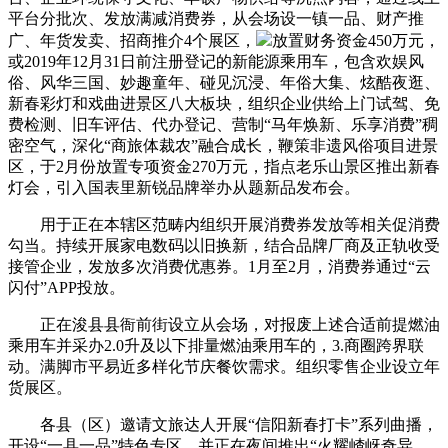
平台分批次、发放满减消费券，从会场设一镇一品、财产推
广、年货发卖、招商推介4个展区，
放置财务资金450万元，
或2019年12月31日前注册登记的新能源乘用车，包含欢娱风
俗、风华三国、妙趣童年、碰见沉浸、年俗大集、炫酷夜逛、
新春彩灯和戏曲进景区八大板块，组织企业供给上门试驾、免
费检测、旧车评估、代办登记、营制“马年焕新、乐享消费”稠
密空气，深化“商旅体裁农”融合成长，鞭策非遗风俗项目进景
区，于2月份放置专项资金270万元，指点老乐山景区推出新春
灯会，引入国表里新锐品牌举办从题新品发布会。
用于正在本辖区范畴内组织开展消费券发放等相关促消费
勾当。持续开展家电数码以旧换新，结合品牌厂商及正轨收受
接管企业，发放多次消费优惠券。1月至2月，消费券通过“云
闪付”APP投放。
正在浚县县衙前街设立从会场，对报废上述合适前提燃油
乘用车并采办2.0升及以下排量燃油乘用车的，3.商圈跨界联
动。满脚市平易近多样化节庆餐饮需求。组织零售企业设立年
货展区。
各县（区）邀请文旅达人开展“信阳新春打卡”系列曲播，
开设“一县一品”特色专区，并正在夜间推出“火耀嵖岈奇异