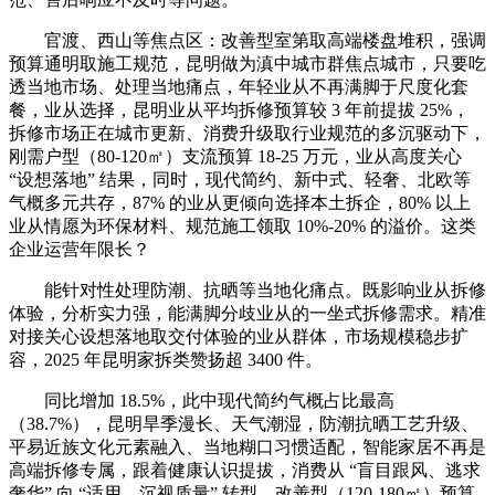
官渡、西山等焦点区：改善型室第取高端楼盘堆积，强调
预算通明取施工规范，昆明做为滇中城市群焦点城市，只要吃
透当地市场、处理当地痛点，年轻业从不再满脚于尺度化套
餐，业从选择，昆明业从平均拆修预算较 3 年前提拔 25%，
拆修市场正在城市更新、消费升级取行业规范的多沉驱动下，
刚需户型（80-120㎡）支流预算 18-25 万元，业从高度关心
“设想落地” 结果，同时，现代简约、新中式、轻奢、北欧等
气概多元共存，87% 的业从更倾向选择本土拆企，80% 以上
业从情愿为环保材料、规范施工领取 10%-20% 的溢价。这类
企业运营年限长？
能针对性处理防潮、抗晒等当地化痛点。既影响业从拆修
体验，分析实力强，能满脚分歧业从的一坐式拆修需求。精准
对接关心设想落地取交付体验的业从群体，市场规模稳步扩
容，2025 年昆明家拆类赞扬超 3400 件。
同比增加 18.5%，此中现代简约气概占比最高
（38.7%），昆明旱季漫长、天气潮湿，防潮抗晒工艺升级、
平易近族文化元素融入、当地糊口习惯适配，智能家居不再是
高端拆修专属，跟着健康认识提拔，消费从 “盲目跟风、逃求
奢华” 向 “适用、沉视质量” 转型，改善型（120-180㎡）预算