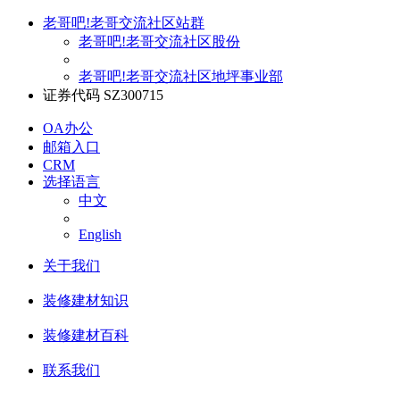
老哥吧!老哥交流社区站群
老哥吧!老哥交流社区股份
老哥吧!老哥交流社区地坪事业部
证券代码 SZ300715
OA办公
邮箱入口
CRM
选择语言
中文
English
关于我们
装修建材知识
装修建材百科
联系我们