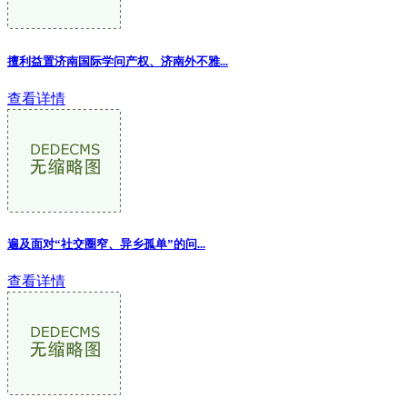
擅利益置济南国际学问产权、济南外不雅...
查看详情
遍及面对“社交圈窄、异乡孤单”的问...
查看详情