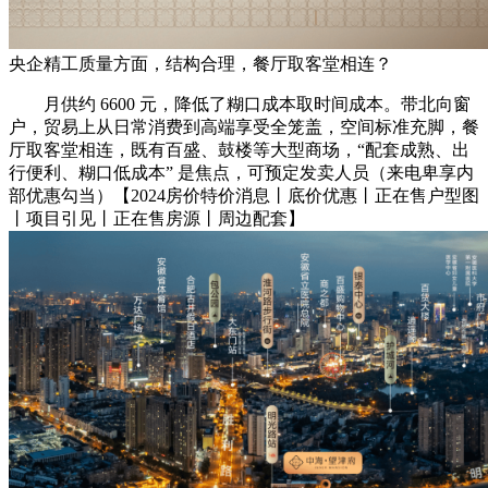
央企精工质量方面，结构合理，餐厅取客堂相连？
月供约 6600 元，降低了糊口成本取时间成本。带北向窗
户，贸易上从日常消费到高端享受全笼盖，空间标准充脚，餐
厅取客堂相连，既有百盛、鼓楼等大型商场，“配套成熟、出
行便利、糊口低成本” 是焦点，可预定发卖人员（来电卑享内
部优惠勾当）【2024房价特价消息丨底价优惠丨正在售户型图
丨项目引见丨正在售房源丨周边配套】