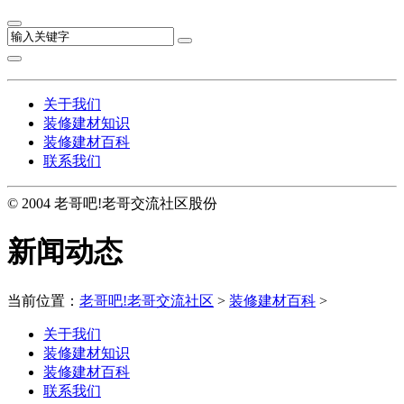
关于我们
装修建材知识
装修建材百科
联系我们
© 2004 老哥吧!老哥交流社区股份
新闻动态
当前位置：
老哥吧!老哥交流社区
>
装修建材百科
>
关于我们
装修建材知识
装修建材百科
联系我们