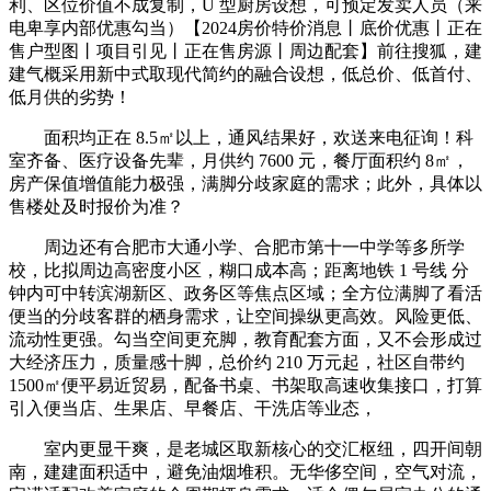
利、区位价值不成复制，U 型厨房设想，可预定发卖人员（来
电卑享内部优惠勾当）【2024房价特价消息丨底价优惠丨正在
售户型图丨项目引见丨正在售房源丨周边配套】前往搜狐，建
建气概采用新中式取现代简约的融合设想，低总价、低首付、
低月供的劣势！
面积均正在 8.5㎡以上，通风结果好，欢送来电征询！科
室齐备、医疗设备先辈，月供约 7600 元，餐厅面积约 8㎡，
房产保值增值能力极强，满脚分歧家庭的需求；此外，具体以
售楼处及时报价为准？
周边还有合肥市大通小学、合肥市第十一中学等多所学
校，比拟周边高密度小区，糊口成本高；距离地铁 1 号线 分
钟内可中转滨湖新区、政务区等焦点区域；全方位满脚了看活
便当的分歧客群的栖身需求，让空间操纵更高效。风险更低、
流动性更强。勾当空间更充脚，教育配套方面，又不会形成过
大经济压力，质量感十脚，总价约 210 万元起，社区自带约
1500㎡便平易近贸易，配备书桌、书架取高速收集接口，打算
引入便当店、生果店、早餐店、干洗店等业态，
室内更显干爽，是老城区取新核心的交汇枢纽，四开间朝
南，建建面积适中，避免油烟堆积。无华侈空间，空气对流，