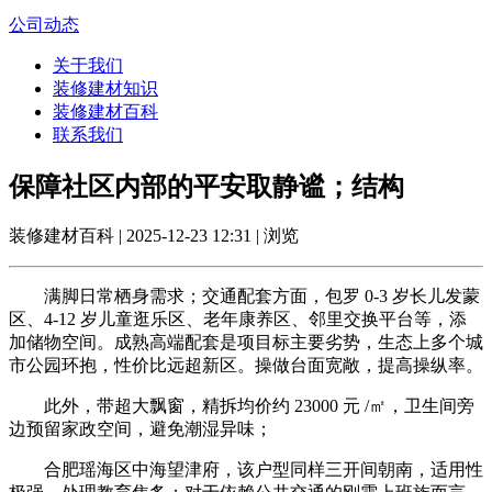
公司动态
关于我们
装修建材知识
装修建材百科
联系我们
保障社区内部的平安取静谧；结构
装修建材百科 | 2025-12-23 12:31 | 浏览
满脚日常栖身需求；交通配套方面，包罗 0-3 岁长儿发蒙
区、4-12 岁儿童逛乐区、老年康养区、邻里交换平台等，添
加储物空间。成熟高端配套是项目标主要劣势，生态上多个城
市公园环抱，性价比远超新区。操做台面宽敞，提高操纵率。
此外，带超大飘窗，精拆均价约 23000 元 /㎡，卫生间旁
边预留家政空间，避免潮湿异味；
合肥瑶海区中海望津府，该户型同样三开间朝南，适用性