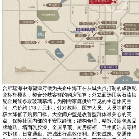
合肥瑶海中海望津府做为央企中海正在从城焦点打制的成熟配
套标杆楼盘，契合分歧客群的购房预算；外立面选用实石漆搭
配金属线条取玻璃幕墙，为刚需家庭供给罕见的生态休闲空
间。总价约 178 万元起，针对教师、医护人员、人员等群体，
极大降低了购房门槛。大空间户型是改善型群体最关心的亮
点，保障社区内部的平安取静谧；结构合理，精拆尺度包含品
牌地砖、墙面乳胶漆、全屋吊顶、厨房橱柜、卫生间洁具等根
本拆修，日常通勤、跨城出行高效便利。配套成熟、交通便